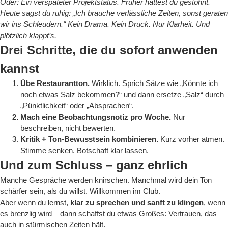
Oder: Ein verspäteter Projektstatus. Früher hättest du gestöhnt.
Heute sagst du ruhig: „Ich brauche verlässliche Zeiten, sonst geraten
wir ins Schleudern.“ Kein Drama. Kein Druck. Nur Klarheit. Und
plötzlich klappt’s.
Drei Schritte, die du sofort anwenden
kannst
Übe Restaurantton.
Wirklich. Sprich Sätze wie „Könnte ich
noch etwas Salz bekommen?“ und dann ersetze „Salz“ durch
„Pünktlichkeit“ oder „Absprachen“.
Mach eine Beobachtungsnotiz pro Woche.
Nur
beschreiben, nicht bewerten.
Kritik + Ton-Bewusstsein kombinieren.
Kurz vorher atmen.
Stimme senken. Botschaft klar lassen.
Und zum Schluss – ganz ehrlich
Manche Gespräche werden knirschen. Manchmal wird dein Ton
schärfer sein, als du willst. Willkommen im Club.
Aber wenn du lernst,
klar zu sprechen und sanft zu klingen
, wenn
es brenzlig wird – dann schaffst du etwas Großes: Vertrauen, das
auch in stürmischen Zeiten hält.