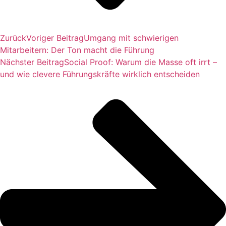
Zurück
Voriger Beitrag
Umgang mit schwierigen
Mitarbeitern: Der Ton macht die Führung
Nächster Beitrag
Social Proof: Warum die Masse oft irrt –
und wie clevere Führungskräfte wirklich entscheiden