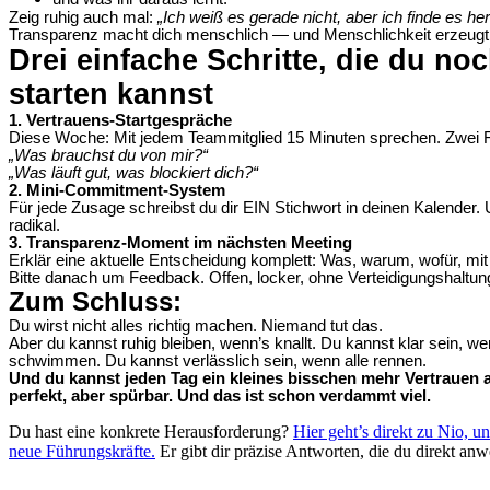
Zeig ruhig auch mal:
„Ich weiß es gerade nicht, aber ich finde es he
Transparenz macht dich menschlich — und Menschlichkeit erzeugt
Drei einfache Schritte, die du no
starten kannst
1. Vertrauens-Startgespräche
Diese Woche: Mit jedem Teammitglied 15 Minuten sprechen. Zwei F
„Was brauchst du von mir?“
„Was läuft gut, was blockiert dich?“
2. Mini-Commitment-System
Für jede Zusage schreibst du dir EIN Stichwort in deinen Kalender. 
radikal.
3. Transparenz-Moment im nächsten Meeting
Erklär eine aktuelle Entscheidung komplett: Was, warum, wofür, mi
Bitte danach um Feedback. Offen, locker, ohne Verteidigungshaltun
Zum Schluss:
Du wirst nicht alles richtig machen. Niemand tut das.
Aber du kannst ruhig bleiben, wenn’s knallt. Du kannst klar sein, w
schwimmen. Du kannst verlässlich sein, wenn alle rennen.
Und du kannst jeden Tag ein kleines bisschen mehr Vertrauen 
perfekt, aber spürbar.
Und das ist schon verdammt viel.
Du hast eine konkrete Herausforderung?
Hier geht’s direkt zu Nio, 
neue Führungskräfte.
Er gibt dir präzise Antworten, die du direkt an