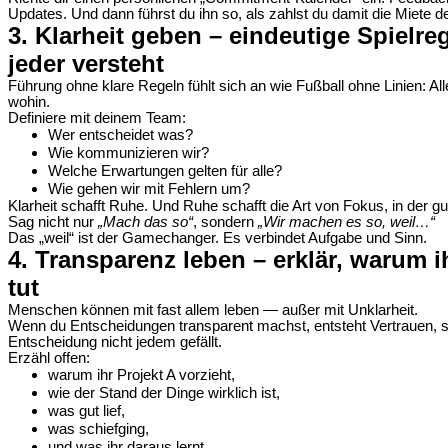
Updates. Und dann führst du ihn so, als zahlst du damit die Miete de
3. Klarheit geben – eindeutige Spielreg
jeder versteht
Führung ohne klare Regeln fühlt sich an wie Fußball ohne Linien: Al
wohin.
Definiere mit deinem Team:
Wer entscheidet was?
Wie kommunizieren wir?
Welche Erwartungen gelten für alle?
Wie gehen wir mit Fehlern um?
Klarheit schafft Ruhe. Und Ruhe schafft die Art von Fokus, in der gut
Sag nicht nur
„Mach das so“
, sondern
„Wir machen es so, weil…“
Das „weil“ ist der Gamechanger. Es verbindet Aufgabe und Sinn.
4. Transparenz leben – erklär, warum i
tut
Menschen können mit fast allem leben — außer mit Unklarheit.
Wenn du Entscheidungen transparent machst, entsteht Vertrauen, s
Entscheidung nicht jedem gefällt.
Erzähl offen:
warum ihr Projekt A vorzieht,
wie der Stand der Dinge wirklich ist,
was gut lief,
was schiefging,
und was ihr daraus lernt.