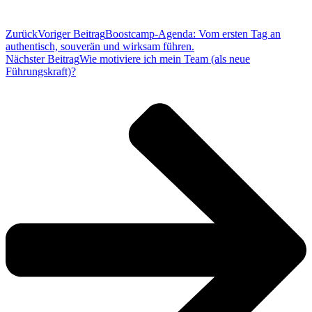
Zurück
Voriger Beitrag
Boostcamp-Agenda: Vom ersten Tag an
authentisch, souverän und wirksam führen.
Nächster Beitrag
Wie motiviere ich mein Team (als neue
Führungskraft)?