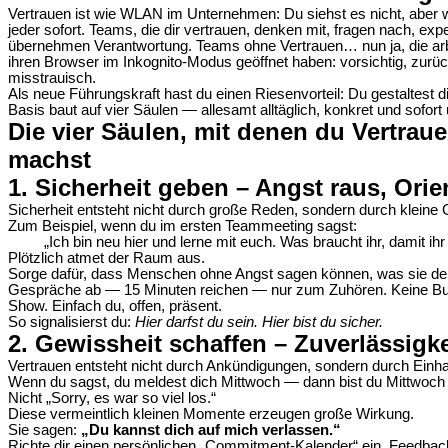
Vertrauen ist wie WLAN im Unternehmen: Du siehst es nicht, aber w
jeder sofort. Teams, die dir vertrauen, denken mit, fragen nach, ex
übernehmen Verantwortung. Teams ohne Vertrauen… nun ja, die arbe
ihren Browser im Inkognito-Modus geöffnet haben: vorsichtig, zurüc
misstrauisch.
Als neue Führungskraft hast du einen Riesenvorteil: Du gestaltest d
Basis baut auf vier Säulen — allesamt alltäglich, konkret und sofort
Die vier Säulen, mit denen du Vertraue
machst
1. Sicherheit geben – Angst raus, Orie
Sicherheit entsteht nicht durch große Reden, sondern durch kleine 
Zum Beispiel, wenn du im ersten Teammeeting sagst:
„Ich bin neu hier und lerne mit euch. Was braucht ihr, damit ihr
Plötzlich atmet der Raum aus.
Sorge dafür, dass Menschen ohne Angst sagen können, was sie den
Gespräche ab — 15 Minuten reichen — nur zum Zuhören. Keine Bull
Show. Einfach du, offen, präsent.
So signalisierst du:
Hier darfst du sein. Hier bist du sicher.
2. Gewissheit schaffen – Zuverlässigke
Vertrauen entsteht nicht durch Ankündigungen, sondern durch Einha
Wenn du sagst, du meldest dich Mittwoch — dann bist du Mittwoch 
Nicht „Sorry, es war so viel los.“
Diese vermeintlich kleinen Momente erzeugen große Wirkung.
Sie sagen:
„Du kannst dich auf mich verlassen.“
Richte dir einen persönlichen „Commitment-Kalender“ ein. Feedbac