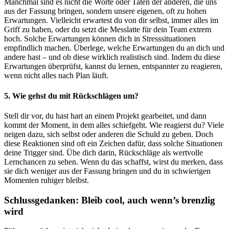
Manchmal sind es nicht die Worte oder Taten der anderen, die uns
aus der Fassung bringen, sondern unsere eigenen, oft zu hohen
Erwartungen. Vielleicht erwartest du von dir selbst, immer alles im
Griff zu haben, oder du setzt die Messlatte für dein Team extrem
hoch. Solche Erwartungen können dich in Stresssituationen
empfindlich machen. Überlege, welche Erwartungen du an dich und
andere hast – und ob diese wirklich realistisch sind. Indem du diese
Erwartungen überprüfst, kannst du lernen, entspannter zu reagieren,
wenn nicht alles nach Plan läuft.
5. Wie gehst du mit Rückschlägen um?
Stell dir vor, du hast hart an einem Projekt gearbeitet, und dann
kommt der Moment, in dem alles schiefgeht. Wie reagierst du? Viele
neigen dazu, sich selbst oder anderen die Schuld zu geben. Doch
diese Reaktionen sind oft ein Zeichen dafür, dass solche Situationen
deine Trigger sind. Übe dich darin, Rückschläge als wertvolle
Lernchancen zu sehen. Wenn du das schaffst, wirst du merken, dass
sie dich weniger aus der Fassung bringen und du in schwierigen
Momenten ruhiger bleibst.
Schlussgedanken: Bleib cool, auch wenn’s brenzlig
wird